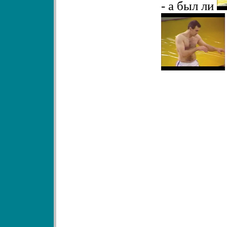
-
а был ли