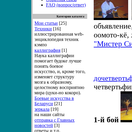
FAQ (вопрос/ответ)
Категории каталога
Мои статьи
[25]
объявление
Техники
[16]
оомото-кё,
иллюстрированная web-
энциклопедия техник
"Мистер Си
кэмпо
каллиграфия
[1]
Наука каллиграфии
помогает будоке лучше
понять боевое
искусство, и, кроме того,
дочетверть
изменяет структуру
мозга к образному,
четвертьфи
целостному восприятию
мира (цуки-но кокоро).
Боевые искусства в
Беларуси
[21]
зеркала
[19]
на наши сайты
1-й бой
отправка с Главных
новостей
[3]
ответы и т.п.