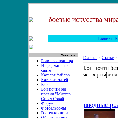
боевые искусства мира
Главная
|
К
Меню сайта
Главная
»
Статьи
Главная страница
Информация о
Бои почти бе
сайте
четвертьфина
Каталог файлов
Каталог статей
Блог
Бои почти без
правил "Мистер
Силач Сэкай
вводные ро
Форум
Фотоальбомы
Гостевая книга
Обратная связь