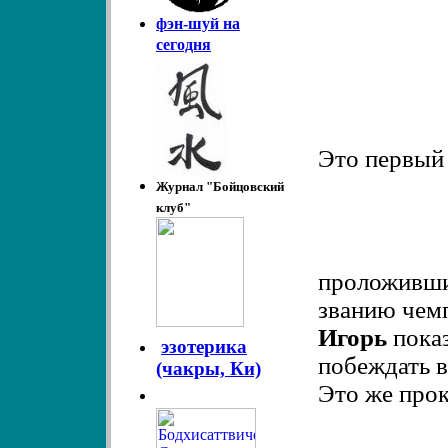
фэн-шуй на
сегодня
Это первый
Журнал "Бойцовский
клуб"
проложивши
званию чемп
Игорь
показ
эзотерика
побеждать в
(чакры, Ки)
Это же прок