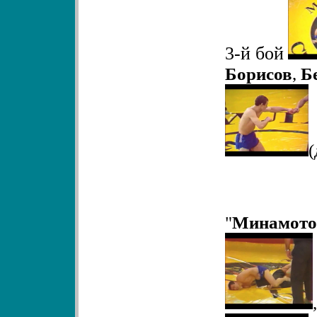
3-й бой
Борисов
,
Б
"
Минамото