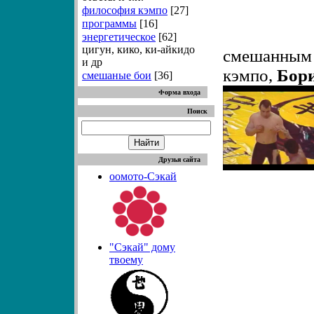
философия кэмпо
[27]
программы
[16]
энергетическое
[62]
цигун, кико, ки-айкидо
смешанным
и др
кэмпо,
Бор
смешаные бои
[36]
Форма входа
Поиск
Друзья сайта
оомото-Сэкай
"Сэкай" дому
твоему