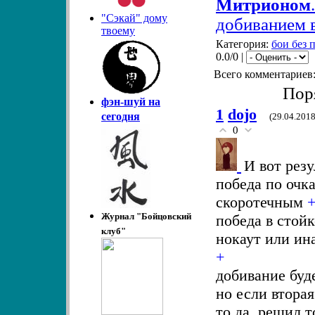
Митрионом
.
"Сэкай" дому
добиванием в
твоему
Категория:
бои без
0.0/0 |
Всего комментариев
Пор
фэн-шуй на
1
dojo
сегодня
(29.04.2018
0
И вот резу
победа по очк
скоротечным
Журнал "Бойцовский
победа в стойк
клуб"
нокаут или ин
+
добивание буде
но если вторая
то да, решил т