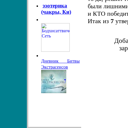
эзотерика
были лишним
(чакры, Ки)
и КТО победит
Итак из
7
утве
Доба
за
Дневник Битвы
Экстрасенсов