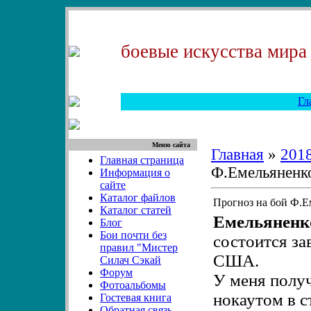
боевые искусства мира
Гл
Меню сайта
Главная
»
201
Главная страница
Ф.Емельяненко
Информация о
сайте
Каталог файлов
Прогноз на бой Ф.Ем
Каталог статей
Емельяненк
Блог
Бои почти без
состоится зав
правил "Мистер
США.
Силач Сэкай
Форум
У меня полу
Фотоальбомы
нокаутом в с
Гостевая книга
Обратная связь