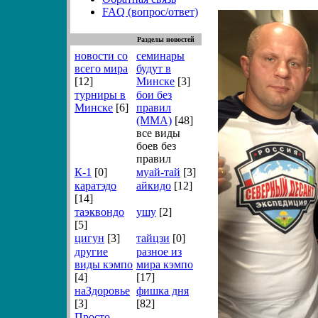
FAQ (вопрос/ответ)
Разделы новостей
новости со
семинары
всего мира
будут в
[12]
Минске
[3]
турниры в
бои без
Минске
[6]
правил
(ММА)
[48]
все виды
боев без
правил
К-1
[0]
муай-тай
[3]
каратэдо
айкидо
[12]
[14]
таэквондо
ушу
[2]
[5]
цигун
[3]
тайцзи
[0]
другие
разное из
виды кэмпо
мира кэмпо
[4]
[17]
наЗдоровье
фишка дня
[3]
[82]
Просто